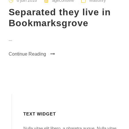
6 juin 2016
ageconsefe
Masonry
Separated they live in
Bookmarksgrove
...
Continue Reading
TEXT WIDGET
Nulla vitae elit libero, a pharetra augue. Nulla vitae