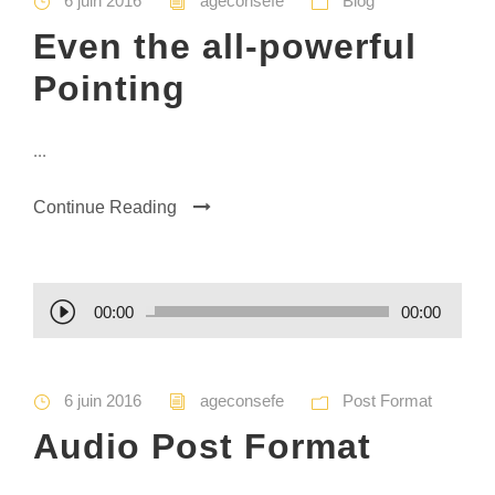
6 juin 2016
ageconsefe
Blog
Even the all-powerful
Pointing
...
Continue Reading
L
00:00
00:00
e
c
t
6 juin 2016
ageconsefe
Post Format
e
Audio Post Format
u
r