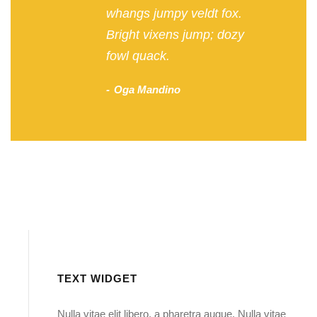
whangs jumpy veldt fox.
Bright vixens jump; dozy
fowl quack.
Oga Mandino
TEXT WIDGET
Nulla vitae elit libero, a pharetra augue. Nulla vitae